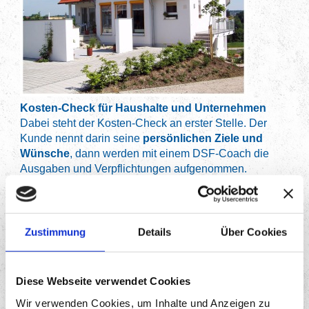
Kosten-Check für Haushalte und Unternehmen
Dabei steht der Kosten-Check an erster Stelle. Der
Kunde nennt darin seine
persönlichen Ziele und
Wünsche
, dann werden mit einem DSF-Coach die
Ausgaben und Verpflichtungen aufgenommen.
Vertrags-Check
Im Vertrags-Check ist es Aufgabe der DSF und unserer
Kooperationspartner,
Zustimmung
alle Kundenverträge
Details
Über Cookies
durchzusehen
und zu prüfen.
Die Frage lautet:
Leisten die Verträge das, was der
Diese Webseite verwendet Cookies
Kunde in seinen Zielen und Wünschen definiert hat
Wir verwenden Cookies, um Inhalte und Anzeigen zu
und erreichen möchte?