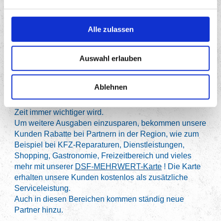
erfolgt der nächste große Check.
Dann lautet
wiederum das Ziel: Kosten sparen!!!
Alle zulassen
Service
Wir und unsere Kooperationspartner prüfen nicht nur
alle Verträge auf das Preis-Leistungs-Verhältnis. Auf
Auswahl erlauben
Wunsch bekommt der Kunde auch eine
fachmännische Beratung in Bezug auf Sachwerte, wie
Ablehnen
zum Beispiel “erneuerbare Energien, Edelmetalle oder
Immobilien“, da auch dieser Bereich in der heutigen
Zeit immer wichtiger wird.
Um weitere Ausgaben einzusparen, bekommen unsere
Kunden Rabatte bei Partnern in der Region, wie zum
Beispiel bei KFZ-Reparaturen, Dienstleistungen,
Shopping,
Gastronomie, Freizeitbereich und vieles
mehr mit unserer
DSF-MEHRWERT-Karte
! Die Karte
erhalten unsere Kunden kostenlos als zusätzliche
Serviceleistung.
Auch in diesen Bereichen kommen ständig neue
Partner hinzu.